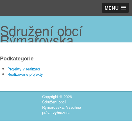
MENU
Sdružení obcí
Rýmařovska
Podkategorie
Projekty v realizaci
Realizované projekty
Copyright © 2026
Sdružení obcí
Rýmařovska. Všechna
práva vyhrazena.