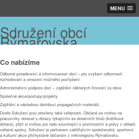
MENU
Sdružení obcí
Rýmařovska
Co nabízíme
Odborné poradenství a informovanost obcí – pro zvýšení odbornosti
rozhodování a omezení možného pochybení
Administrativní podpora obcí – zajištění některých činností za obce
Společné akce/postupy/projekty
Zajištění a následnou distribuci propagačních materiálů
Dveře Sdružení jsou otevřeny také veřejnosti. Občané se mohou na
pracovníky obracet s dotazy týkajícími se dotačních titulů (kotlíkové
dotace), přijít si mohou pro radu související s povinnostmi a právy v oblasti
veřejné správy. Sdružení je partnerem zaštiťujícím společenské, sportovní
a kulturní akce přichystané občanům z mikroregionu Rýmařovsko.