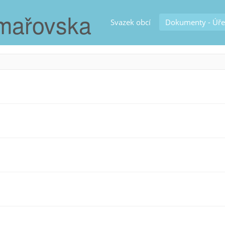
ýmařovska
Svazek obcí
Dokumenty - Úře