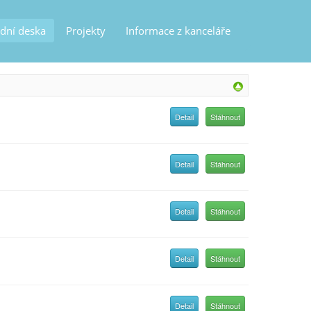
dní deska
Projekty
Informace z kanceláře
Detail
Stáhnout
Detail
Stáhnout
Detail
Stáhnout
Detail
Stáhnout
Detail
Stáhnout